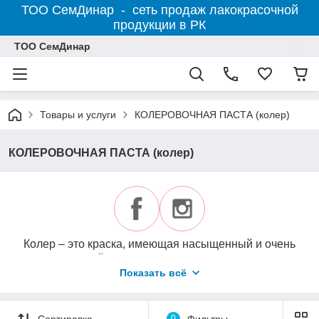
ТОО СемДинар - сеть продаж лакокрасочной
продукции в РК
ТОО СемДинар
Товары и услуги
КОЛЕРОВОЧНАЯ ПАСТА (колер)
КОЛЕРОВОЧНАЯ ПАСТА (колер)
Колер – это краска, имеющая насыщенный и очень
контрастный цвет, которая предназначена для
придания нужного оттенка (колерования)
Показать всё
масляным, алкидным, латексным, водно-
дисперсионным и другим видам красок.
Сортировка
0
Фильтры