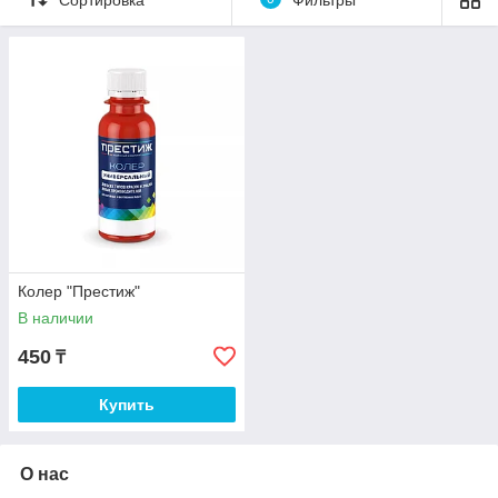
Колер можно использовать в качестве красящей
добавки или как готовое покрытие для небольших
фрагментов и участков.
Наносить колер лучше всего на бетонные, кирпичные,
оштукатуренные или шпатлеванные поверхности.
Колер просто незаменим при отделке интерьеров и
фасадов.
Колер "Престиж"
В наличии
450
₸
Купить
О нас