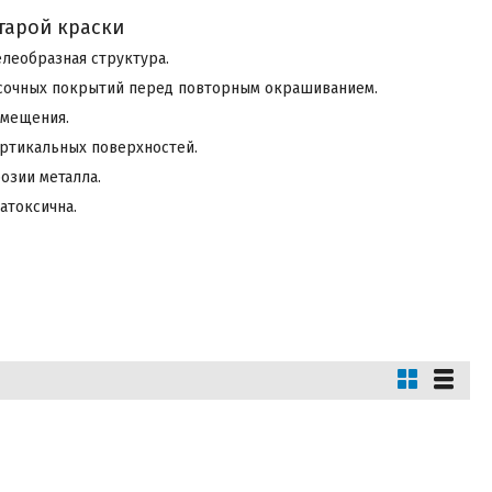
тарой краски
елеобразная структура.
асочных покрытий перед повторным окрашиванием.
омещения.
ертикальных поверхностей.
озии металла.
атоксична.