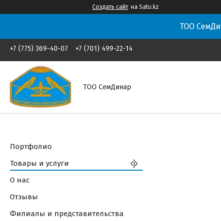
Создать сайт
на Satu.kz
ТОО СемДи
+7 (775) 369-40-07
+7 (701) 499-22-14
ТОО СемДинар
Портфолио
Товары и услуги
О нас
Отзывы
Филиалы и представительства