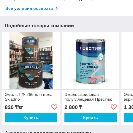
Все условия возврата
Подобные товары компании
Эмаль ПФ-266 для пола
Эмаль акриловая
Эмал
Skladno
полуглянцевая Престиж
акри
820
2 800
1 3
₸/кг
₸
Купить
Купить