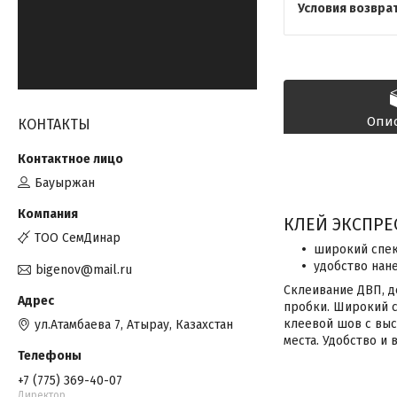
Опи
КОНТАКТЫ
Бауыржан
КЛЕЙ ЭКСПРЕ
ТОО СемДинар
широкий спек
удобство нан
bigenov@mail.ru
Склеивание ДВП, де
пробки. Широкий с
клеевой шов с выс
ул.Атамбаева 7, Атырау, Казахстан
места. Удобство и 
+7 (775) 369-40-07
Директор