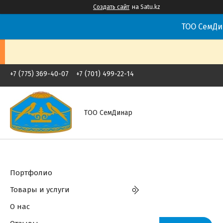
Создать сайт
на Satu.kz
ТОО СемДи
+7 (775) 369-40-07
+7 (701) 499-22-14
ТОО СемДинар
Портфолио
Товары и услуги
О нас