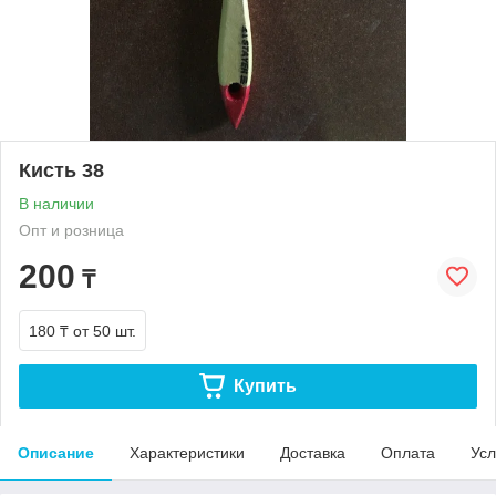
Кисть 38
В наличии
Опт и розница
200
₸
180 ₸
от 50 шт.
Купить
Описание
Характеристики
Доставка
Оплата
Усл